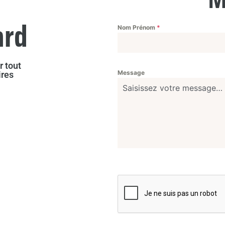
ard
Nom Prénom
*
r tout
Message
res